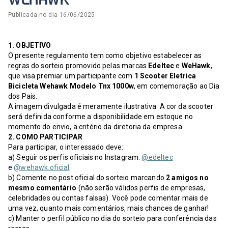
WEHAWK
Publicada no dia
16/06/2025
1. OBJETIVO
O presente regulamento tem como objetivo estabelecer as
regras do sorteio promovido pelas marcas
Edeltec
e
WeHawk
,
que visa premiar um participante com
1 Scooter Eletrica
Bicicleta Wehawk Modelo Tnx 1000w
, em comemoração ao Dia
dos Pais.
A imagem divulgada é meramente ilustrativa. A cor da scooter
será definida conforme a disponibilidade em estoque no
momento do envio, a critério da diretoria da empresa.
2. COMO PARTICIPAR
Para participar, o interessado deve:
a) Seguir os perfis oficiais no Instagram:
@edeltec
e
@wehawk.oficial
b) Comente no post oficial do sorteio marcando
2 amigos no
mesmo comentário
(não serão válidos perfis de empresas,
celebridades ou contas falsas). Você pode comentar mais de
uma vez, quanto mais comentários, mais chances de ganhar!
c) Manter o perfil público no dia do sorteio para conferência das