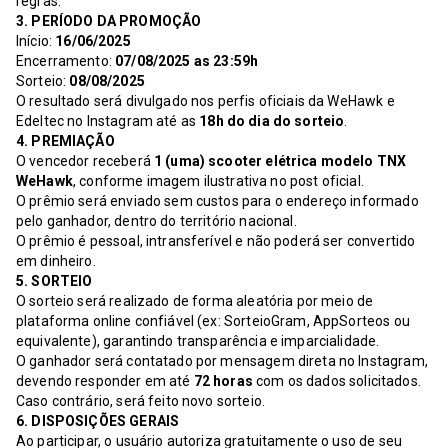
regras.
3. PERÍODO DA PROMOÇÃO
Início:
16/06/2025
Encerramento:
07/08/2025 as 23:59h
Sorteio:
08/08/2025
O resultado será divulgado nos perfis oficiais da WeHawk e
Edeltec no Instagram até as
18h do dia do sorteio
.
4. PREMIAÇÃO
O vencedor receberá
1 (uma) scooter elétrica modelo TNX
WeHawk
, conforme imagem ilustrativa no post oficial.
O prêmio será enviado sem custos para o endereço informado
pelo ganhador, dentro do território nacional.
O prêmio é pessoal, intransferível e não poderá ser convertido
em dinheiro.
5. SORTEIO
O sorteio será realizado de forma aleatória por meio de
plataforma online confiável (ex: SorteioGram, AppSorteos ou
equivalente), garantindo transparência e imparcialidade.
O ganhador será contatado por mensagem direta no Instagram,
devendo responder em até
72 horas
com os dados solicitados.
Caso contrário, será feito novo sorteio.
6. DISPOSIÇÕES GERAIS
Ao participar, o usuário autoriza gratuitamente o uso de seu