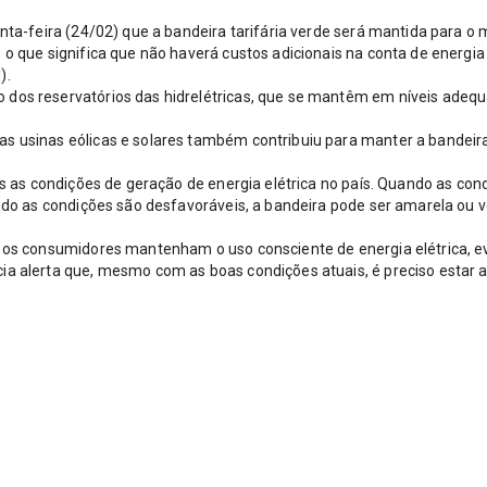
inta-feira (24/02) que a bandeira tarifária verde será mantida para o
o que significa que não haverá custos adicionais na conta de energia 
).
 dos reservatórios das hidrelétricas, que se mantêm em níveis adeq
as usinas eólicas e solares também contribuiu para manter a bandeir
es as condições de geração de energia elétrica no país. Quando as con
ando as condições são desfavoráveis, a bandeira pode ser amarela ou 
e os consumidores mantenham o uso consciente de energia elétrica, e
ia alerta que, mesmo com as boas condições atuais, é preciso estar 