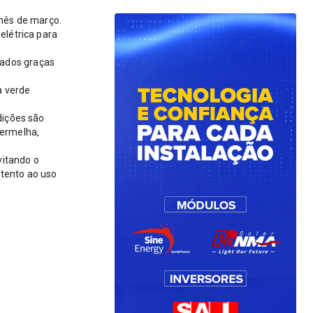
 mês de março.
elétrica para
uados graças
a verde
dições são
vermelha,
vitando o
atento ao uso