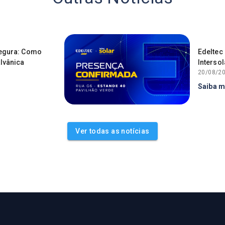
Segura: Como
​​Edelte
lvânica
Interso
20/08/2
Saiba m
Ver todas as notícias